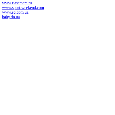
www.riasamara.ru
www.sport-weekend.com
www.sq.com.ua
baby.dn.ua