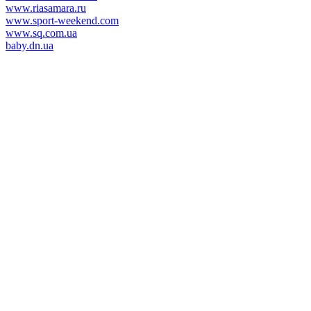
www.riasamara.ru
www.sport-weekend.com
www.sq.com.ua
baby.dn.ua